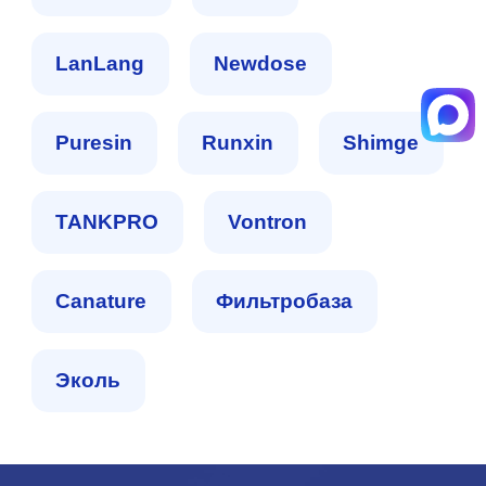
LanLang
Newdose
Puresin
Runxin
Shimge
TANKPRO
Vontron
Сanature
Фильтробаза
Эколь