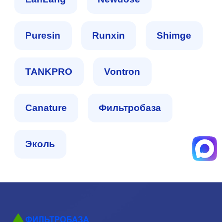
Puresin
Runxin
Shimge
TANKPRO
Vontron
Сanature
Фильтробаза
Эколь