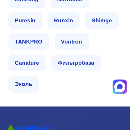
Puresin
Runxin
Shimge
TANKPRO
Vontron
Сanature
Фильтробаза
Эколь