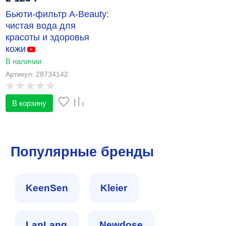
Бьюти‑фильтр A‑Beauty:
чистая вода для
красоты и здоровья
кожи
В наличии
Артикул: 28734142
В корзину
Популярные бренды
KeenSen
Kleier
LanLang
Newdose