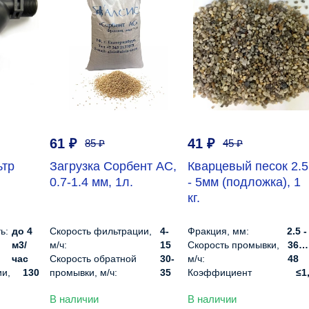
61
₽
41
₽
85
₽
45
₽
ьтр
Загрузка Сорбент АС,
Кварцевый песок 2.5
0.7-1.4 мм, 1л.
- 5мм (подложка), 1
кг.
ь:
до 4
Скорость фильтрации,
4-
Фракция, мм:
2.5 -
м3/
м/ч:
15
Скорость промывки,
36…
час
Скорость обратной
30-
м/ч:
48
и,
130
промывки, м/ч:
35
Коэффициент
≤1
Высота слоя, см:
40-100
однородности:
В наличии
В наличии
5 -
Диапазон pH:
7-9
Плотность, г/см3:
1