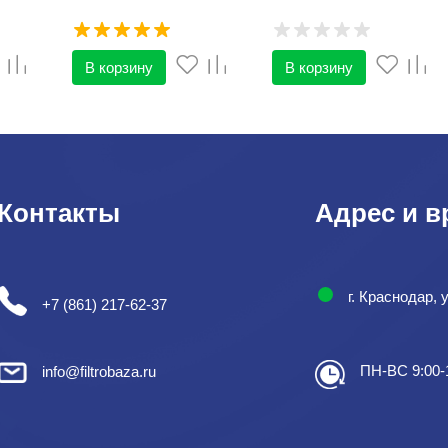
40
Плотность, кг/м3:
450
Расширение слоя при
д
ропилен
промывке, %:
2
ление,
8
В корзину
В корзину
Контакты
Адрес и в
г. Краснодар, 
+7 (861) 217-62-37
ПН-ВС 9:00-
info@filtrobaza.ru