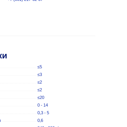
ки
≤5
≤3
≤2
≤2
≤20
0 - 14
0,3 - 5
л
0,6