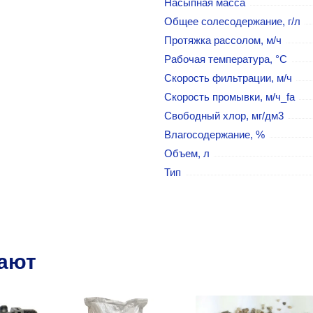
Насыпная масса
Общее солесодержание, г/л
Протяжка рассолом, м/ч
Рабочая температура, °C
Скорость фильтрации, м/ч
Скорость промывки, м/ч_fa
Свободный хлор, мг/дм3
Влагосодержание, %
Объем, л
Тип
пают