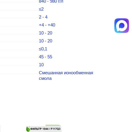
840 - 980 г/л
≤2
2 - 4
+4 - +40
10 - 20
10 - 20
≤0,1
45 - 55
10
Cмешанная ионообменная
смола