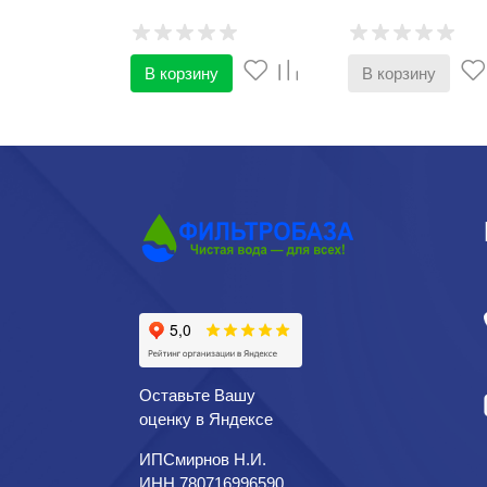
температура, °С:
Материал:
Полип
Максимальное дав
атм:
В корзину
В корзину
Оставьте Вашу
оценку в Яндексе
ИПСмирнов Н.И.
ИНН 780716996590