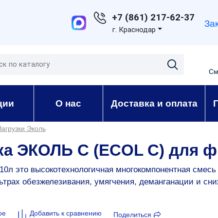
+7 (861) 217-62-37
За
г. Краснодар
См
ции
О нас
Доставка и оплата
Загрузки Эколь
ка ЭКОЛЬ С (ECOL C) для ф
10л это высокотехнологичная многокомпонентная смес
трах обезжелезивания, умягчения, деманганации и сни
ое
Добавить к сравнению
Поделиться