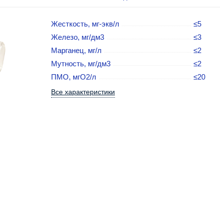
Жесткость, мг-экв/л
≤5
Железо, мг/дм3
≤3
Марганец, мг/л
≤2
Мутность, мг/дм3
≤2
ПМО, мгO2/л
≤20
Все характеристики