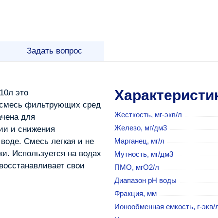
Задать вопрос
Характеристи
10л это
 смесь фильтрующих сред
Жесткость, мг-экв/л
ачена для
Железо, мг/дм3
ии и снижения
воде. Смесь легкая и не
Марганец, мг/л
ки. Используется на водах
Мутность, мг/дм3
восстанавливает свои
ПМО, мгO2/л
Диапазон рН воды
Фракция, мм
Ионообменная емкость, г-экв/