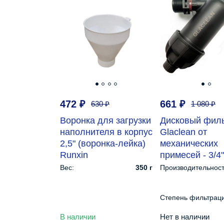
472
₽
661
₽
630
₽
1 080
₽
Воронка для загрузки
Дисковый фил
наполнителя в корпус
Glaclean от
2,5" (воронка-лейка)
механических
Runxin
примесей - 3/4"
Вес:
350 г
Производительност
Степень фильтраци
мкм:
В наличии
Нет в наличии
Рабочая