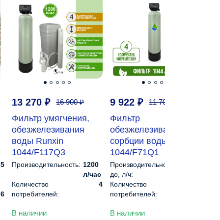
13 270
₽
9 922
₽
19
16 900
₽
11 700
₽
Фильтр умягчения,
Фильтр
Ко
обезжелезивания
обезжелезивания,
аэ
воды Runxin
сорбции воды Runxin
м³
1044/F117Q3
1044/F71Q1
18
 5
Производительность:
1200
Производительность
1200
Про
л/час
до, л/ч:
м³/ч
Количество
4
Количество
4
Кол
,6
потребителей:
потребителей:
пот
Тип фильтра:
Засыпной
Тип фильтра:
Засыпной
Уро
В наличии
В наличии
В н
,6
Управление:
Автоматическое
Управление:
Автоматическое
Ого