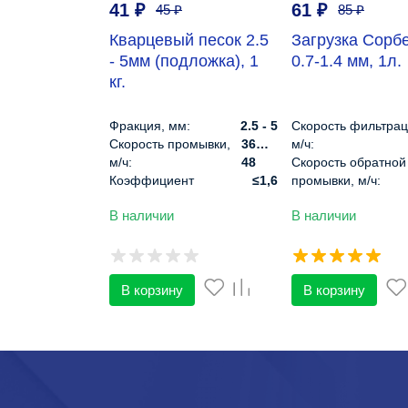
41
₽
61
₽
45
₽
85
₽
Кварцевый песок 2.5
Загрузка Сорб
- 5мм (подложка), 1
0.7-1.4 мм, 1л.
кг.
Фракция, мм:
2.5 - 5
Скорость фильтрац
Скорость промывки,
36…
м/ч:
м/ч:
48
Скорость обратной
Коэффициент
≤1,6
промывки, м/ч:
однородности:
Высота слоя, см:
В наличии
В наличии
Плотность, г/см3:
1,6
Диапазон pH:
Расширение слоя при
до
Плотность, кг/м3:
промывке, %:
20
В корзину
В корзину