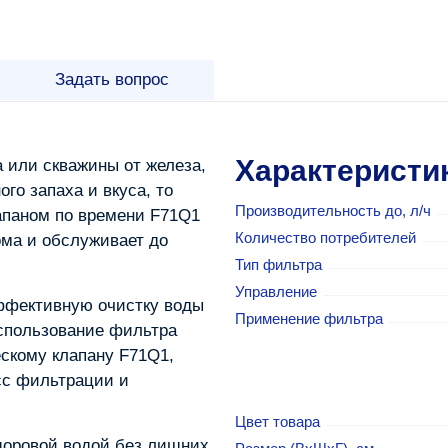
Задать вопрос
Характеристи
 или скважины от железа,
ого запаха и вкуса, то
Производительность до, л/ч
апаном по времени F71Q1
Количество потребителей
ма и обслуживает до
Тип фильтра
Управление
ффективную очистку воды
Применение фильтра
использование фильтра
ескому клапану F71Q1,
сс фильтрации и
Цвет товара
доровой водой без лишних