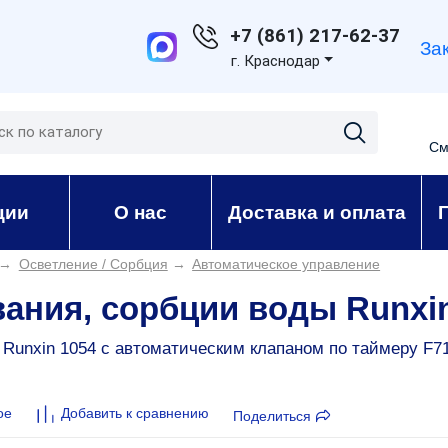
+7 (861) 217-62-37
За
г. Краснодар
См
ции
О нас
Доставка и оплата
→
Осветление / Сорбция
→
Автоматическое управление
ания, сорбции воды Runxin
unxin 1054 c автоматическим клапаном по таймеру F71Q
ое
Добавить к сравнению
Поделиться