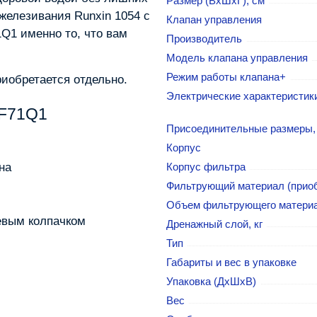
Размер (ВхШхГ), см
железивания Runxin 1054 с
Клапан управления
Q1 именно то, что вам
Производитель
Модель клапана управления
Режим работы клапана+
иобретается отдельно.
Электрические характеристик
 F71Q1
Присоединительные размеры,
Корпус
на
Корпус фильтра
Фильтрующий материал (приоб
Объем фильтрующего материа
евым колпачком
Дренажный слой, кг
Тип
Габариты и вес в упаковке
Упаковка (ДхШхВ)
Вес