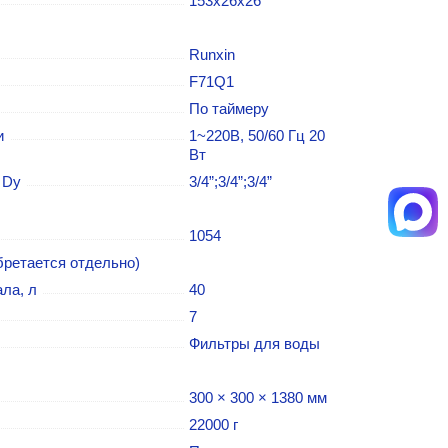
153х26х26
Runxin
F71Q1
По таймеру
и
1~220В, 50/60 Гц 20
Вт
 Dу
3/4”;3/4”;3/4”
1054
ретается отдельно)
ла, л
40
7
Фильтры для воды
300 × 300 × 1380 мм
22000 г