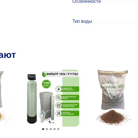
Особенности
Тип воды
пают