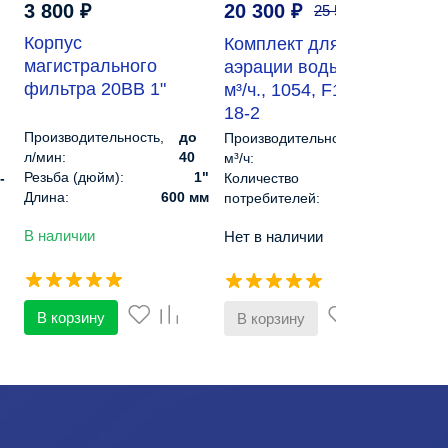
3 800
₽
20 300
₽
25 500
₽
По
Корпус
Со
Комплект для
магистрального
та
аэрации воды до 1,5
фильтра 20BB 1"
Мо
м³/ч., 1054, F107B, AF
ме
18-2
Производительность,
до
Стр
Производительность,
0,8-
л/мин:
40
Вес
м³/ч:
1,5
Резьба (дюйм):
1"
Упа
-
Количество
3
Длина:
600 мм
(Дх
потребителей:
Диаметр:
185 мм
00
Уровень шума, Дб:
до 62
В наличии
В н
Нет в наличии
Рабочее
до 6
-9
Оголовок:
Runxin
давление:
атм
50
Производительность
2
пиковая, м³/ч:
В корзину
В
В корзину